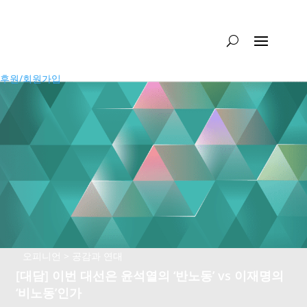
후원/회원가입
오피니언 > 공감과 연대
[대담] 이번 대선은 윤석열의 ‘반노동’ vs 이재명의
‘비노동’인가