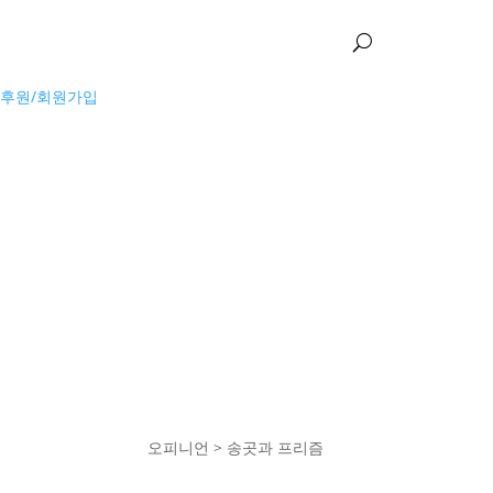
소개
활동
오피니언
자료실
후원/회원가입
오피니언 > 송곳과 프리즘