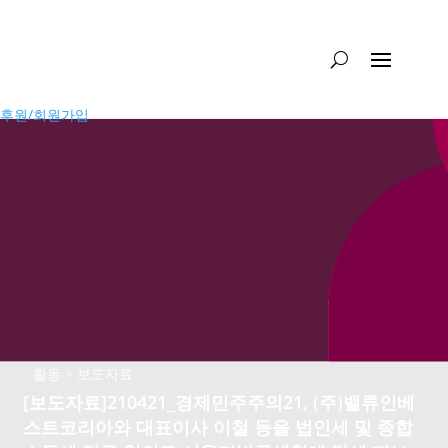
후원/회원가입
활동 > 보도자료
[보도자료]210421_경제민주주의21, (주)밸류인베
스트코리아와 대표이사 이철 등을 법인세 및 종합