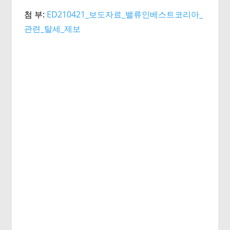
첨 부:
ED210421_보도자료_밸류인베스트코리아_
관련_탈세_제보