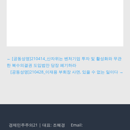
←
[공동성명]210414_산자위는 벤처기업 투자 및 활성화와 무관
한 복수의결권 도입법안 당장 폐기하라
[공동성명]210428_이재용 부회장 사면, 있을 수 없는 일이다
→
경제민주주의21 | 대표: 조혜경
Email: