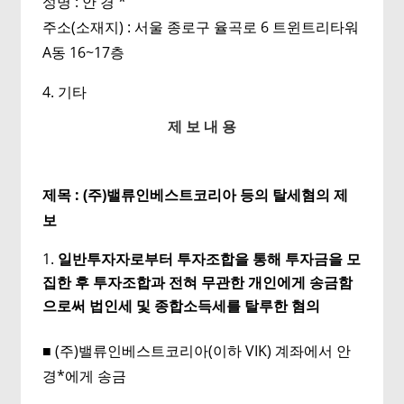
성명 : 안 경 *
주소(소재지) : 서울 종로구 율곡로 6 트윈트리타워
A동 16~17층
4. 기타
제 보 내 용
제목
: (
주
)
밸류인베스트코리아 등
의 탈세혐의 제
보
일반투자자로부터 투자조합을 통해 투자금을 모
집한 후 투자조합과 전혀 무관한 개인에게 송금함
으로써 법인세 및 종합소득세를 탈루한 혐의
■ (주)밸류인베스트코리아(이하 VIK) 계좌에서 안
경*에게 송금