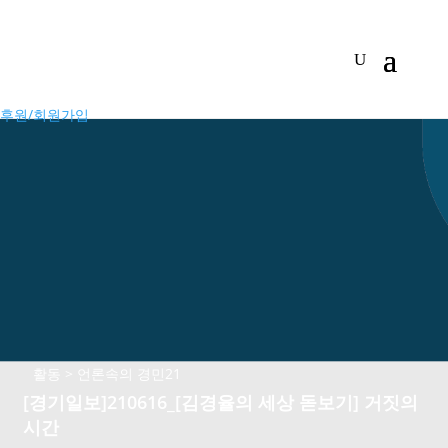
후원/회원가입
활동 > 언론속의 경민21
[경기일보]210616_[김경율의 세상 돋보기] 거짓의
시간