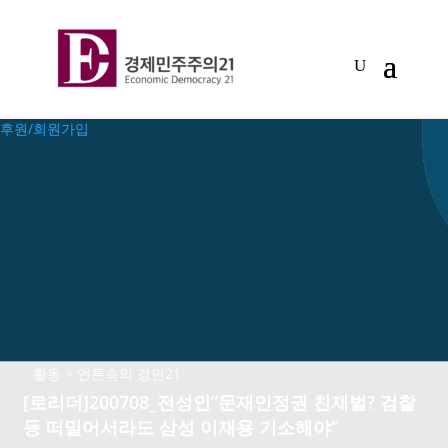
후원/회원가입
활동 > 언론속의 경민21
[로리더]200708_전성인”문재인정권 친재벌? 검찰
등 떠밀어서라도 삼성 이재용 기소해야”