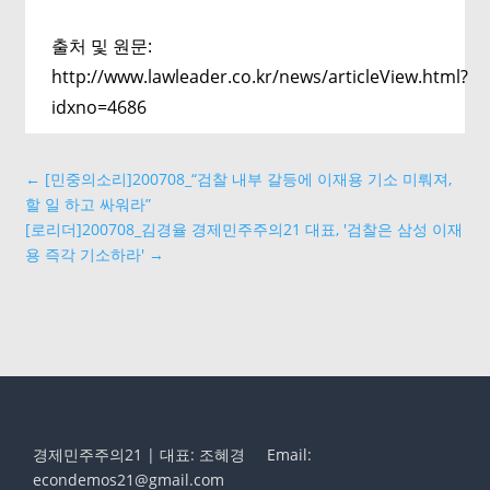
출처 및 원문:
http://www.lawleader.co.kr/news/articleView.html?
idxno=4686
←
[민중의소리]200708_“검찰 내부 갈등에 이재용 기소 미뤄져,
할 일 하고 싸워라”
[로리더]200708_김경율 경제민주주의21 대표, '검찰은 삼성 이재
용 즉각 기소하라'
→
경제민주주의21 | 대표: 조혜경
Email:
econdemos21@gmail.com