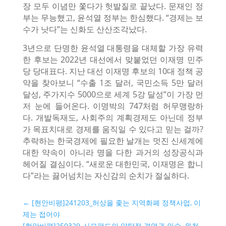
장 모두 이념만 쫓다가 헛발질로 끝났다. 문재인 정
부는 무능했고, 윤석열 정부는 한심했다. “경제는 보
수가 낫다”는 신화도 산산조각났다.
3년으로 단명한 윤석열 대통령을 대체할 가장 유력
한 후보는 2022년 대선에서 맞붙었던 이재명 민주
당 당대표다. 지난 대선 이재명 후보의 10대 정책 공
약을 찾아보니 “수출 1조 달러, 국민소득 5만 달러
달성, 주가지수 5000으로 세계 5강 달성”이 가장 먼
저 눈에 들어온다. 이명박의 747처럼 허무맹랑하
다. 개발독재도, 사회주의 계획경제도 아닌데 정부
가 목표치대로 경제를 움직일 수 있다고 믿는 걸까?
추락하는 한국경제에 필요한 날개는 멋진 신세계에
대한 약속이 아니라 명을 다한 과거의 성장공식과
헤어질 결심이다. “새로운 대한민국, 이재명은 합니
다”라는 끓어넘치는 자신감의 순치가 절실하다.
←
[현안비평]241203_허상을 좇는 지역화폐 정책사업, 이
제는 접어야
[현안비평]250329_사모펀드의 약탈적 경영권 인수, 원천