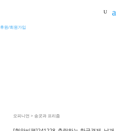
후원/회원가입
오피니언 > 송곳과 프리즘
[현안비평]241228_추락하는 한국경제, 날개