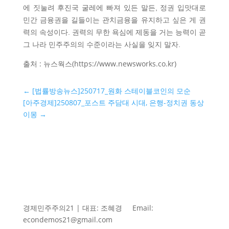
에 짓눌려 후진국 굴레에 빠져 있든 말든, 정권 입맛대로
민간 금융권을 길들이는 관치금융을 유지하고 싶은 게 권
력의 속성이다. 권력의 무한 욕심에 제동을 거는 능력이 곧
그 나라 민주주의의 수준이라는 사실을 잊지 말자.
출처 : 뉴스웍스(https://www.newsworks.co.kr)
←
[법률방송뉴스]250717_원화 스테이블코인의 모순
[아주경제]250807_포스트 주담대 시대, 은행-정치권 동상
이몽
→
경제민주주의21 | 대표: 조혜경
Email:
econdemos21@gmail.com