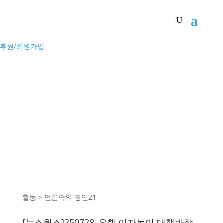
후원/회원가입
활동 > 언론속의 경민21
[뉴스웍스]250728_은행 이자놀이 대책반장