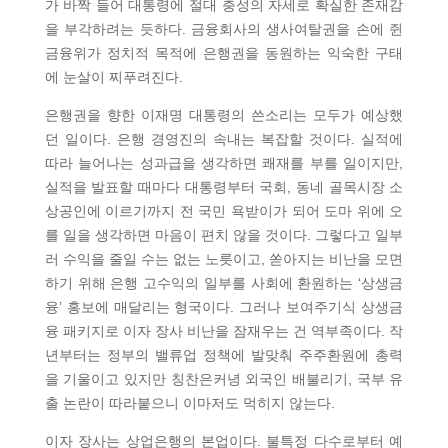
가 바짝 들어 대통령에 절대 충성의 자세로 확실한 존재감
을 부각하려는 듯하다. 금융회사의 생사여탈권을 손에 쥔
금융위가 정치적 목적에 은행권을 동원하는 익숙한 구태
에 눈살이 찌푸려진다.
은행권을 향한 이재명 대통령의 쓴소리는 모두가 예상했
던 일이다. 은행 경영진의 속내는 복잡할 것이다. 실적에
따라 늘어나는 성과급을 생각하면 쾌재를 부를 일이지만,
실적을 발표할 때마다 대통령부터 국회, 동네 골목시장 소
상공인에 이르기까지 전 국민 욕받이가 되어 도마 위에 오
를 일을 생각하면 마음이 편치 않을 것이다. 그렇다고 일부
러 수익을 줄일 수는 없는 노릇이고, 쏟아지는 비난을 모면
하기 위해 은행 고수익의 일부를 사회에 환원하는 ‘상생금
융’ 홍보에 매달리는 형국이다. 그러나 보여주기식 상생금
융 패키지로 이자 장사 비난을 잠재우는 건 역부족이다. 작
년부터는 정부의 밸류업 정책에 발맞춰 주주환원에 총력
을 기울이고 있지만 칭찬은커녕 외국인 배불리기, 국부 유
출 논란이 따라붙으니 이마저도 먹히지 않는다.
이자 장사는 상업은행의 본업이다. 불특정 다수로부터 예